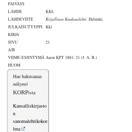
PÄIVÄYS
LÄHDE
KKL
LÄHDEVIITE
Kirjallinen Kuukauslehti
. Helsinki.
JULKAISUTYYPPI
Kkl
KIRJA
SIVU
21
A/B
VIIME-ESIINTYMÄ
Anon KPT 1881: 21 (J. A. B.)
HUOM
Hae hakusanaa
näkymö
KORP
ista
Kansalliskirjasto
n
sanomalehtikokoe
lma