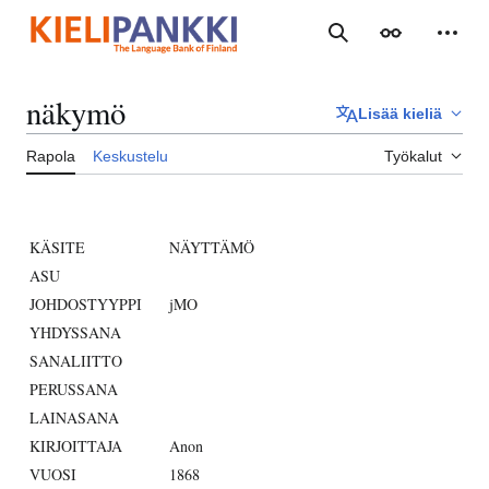
Siirry
sisältöön
Haku
Ulkoasu
Henki
näkymö
Lisää kieliä
Rapola
Keskustelu
Työkalut
KÄSITE
NÄYTTÄMÖ
ASU
JOHDOSTYYPPI
jMO
YHDYSSANA
SANALIITTO
PERUSSANA
LAINASANA
KIRJOITTAJA
Anon
VUOSI
1868