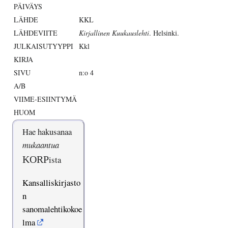
PÄIVÄYS
LÄHDE
KKL
LÄHDEVIITE
Kirjallinen Kuukauslehti
. Helsinki.
JULKAISUTYYPPI
Kkl
KIRJA
SIVU
n:o 4
A/B
VIIME-ESIINTYMÄ
HUOM
Hae hakusanaa
mukaantua
KORP
ista
Kansalliskirjasto
n
sanomalehtikokoe
lma