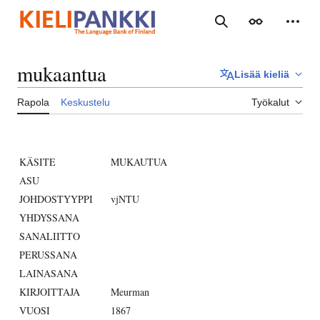
Siirry
sisältöön
Haku
Ulkoasu
Henki
mukaantua
Lisää kieliä
Rapola
Keskustelu
Työkalut
KÄSITE
MUKAUTUA
ASU
JOHDOSTYYPPI
vjNTU
YHDYSSANA
SANALIITTO
PERUSSANA
LAINASANA
KIRJOITTAJA
Meurman
VUOSI
1867