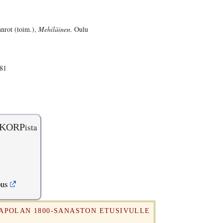
nnrot (toim.),
Mehiläinen
. Oulu
?81
KORP
ista
pus
RAPOLAN 1800-SANASTON ETUSIVULLE