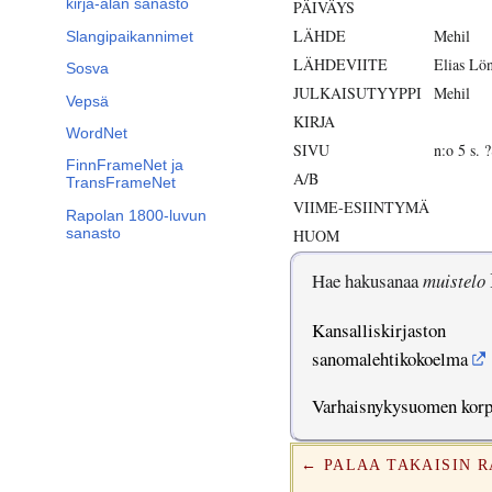
kirja-alan sanasto
PÄIVÄYS
LÄHDE
Mehil
Slangipaikannimet
LÄHDEVIITE
Elias Lö
Sosva
JULKAISUTYYPPI
Mehil
Vepsä
KIRJA
WordNet
SIVU
n:o 5 s. 
FinnFrameNet ja
A/B
TransFrameNet
VIIME-ESIINTYMÄ
Rapolan 1800-luvun
sanasto
HUOM
Hae hakusanaa
muistelo
Kansalliskirjaston
sanomalehtikokoelma
Varhaisnykysuomen kor
← PALAA TAKAISIN 