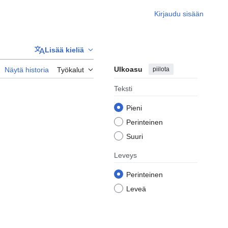
Kirjaudu sisään
Lisää kieliä
Ulkoasu
piilota
Näytä historia
Työkalut
Teksti
Pieni
Perinteinen
Suuri
Leveys
Perinteinen
Leveä