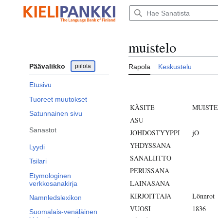
Siirry
sisältöön
muistelo
Päävalikko
piilota
Rapola
Keskustelu
Etusivu
Tuoreet muutokset
KÄSITE
MUIST
Satunnainen sivu
ASU
Sanastot
JOHDOSTYYPPI
jO
YHDYSSANA
Lyydi
SANALIITTO
Tsilari
PERUSSANA
Etymologinen
LAINASANA
verkkosanakirja
KIRJOITTAJA
Lönnrot
Namnledslexikon
VUOSI
1836
Suomalais-venäläinen