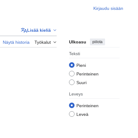
Kirjaudu sisään
Lisää kieliä
Ulkoasu
piilota
Näytä historia
Työkalut
Teksti
Pieni
Perinteinen
Suuri
Leveys
Perinteinen
Leveä