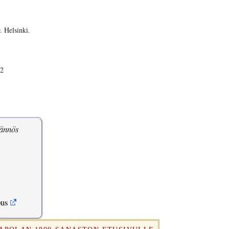
. Helsinki.
 2
ännös
pus