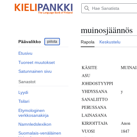
Siirry
sisältöön
muinosjäännös
Päävalikko
piilota
Rapola
Keskustelu
Etusivu
Tuoreet muutokset
KÄSITE
MUINAI
Satunnainen sivu
ASU
Sanastot
JOHDOSTYYPPI
YHDYSSANA
y
Lyydi
SANALIITTO
Tsilari
PERUSSANA
Etymologinen
LAINASANA
verkkosanakirja
KIRJOITTAJA
Anon
Namnledslexikon
VUOSI
1847
Suomalais-venäläinen