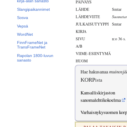
kirja-alan sanasto
PÄIVÄYS
LÄHDE
Smtar
Slangipaikannimet
LÄHDEVIITE
Suometar
Sosva
JULKAISUTYYPPI
Smtar
Vepsä
KIRJA
WordNet
SIVU
n:o 36 s.
FinnFrameNet ja
A/B
TransFrameNet
VIIME-ESIINTYMÄ
Rapolan 1800-luvun
sanasto
HUOM
Hae hakusanaa
muinosjä
KORP
ista
Kansalliskirjaston
sanomalehtikokoelma
Varhaisnykysuomen kor