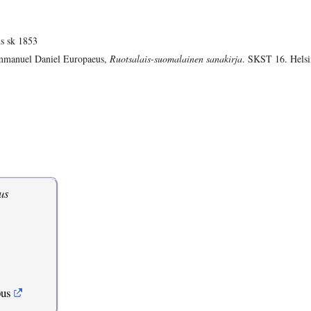
s sk 1853
manuel Daniel Europaeus,
Ruotsalais-suomalainen sanakirja
. SKST 16. Helsi
us
pus