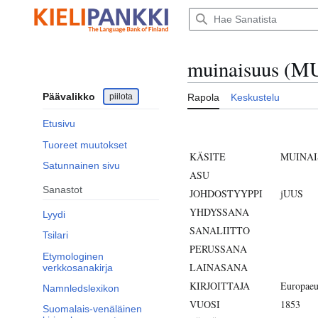
Siirry
sisältöön
muinaisuus (
Päävalikko
piilota
Rapola
Keskustelu
Etusivu
Tuoreet muutokset
KÄSITE
MUINAI
Satunnainen sivu
ASU
Sanastot
JOHDOSTYYPPI
jUUS
YHDYSSANA
Lyydi
SANALIITTO
Tsilari
PERUSSANA
Etymologinen
LAINASANA
verkkosanakirja
KIRJOITTAJA
Europaeu
Namnledslexikon
VUOSI
1853
Suomalais-venäläinen