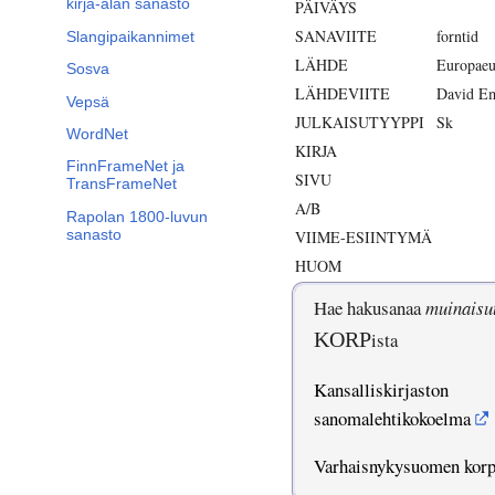
kirja-alan sanasto
PÄIVÄYS
SANAVIITE
forntid
Slangipaikannimet
LÄHDE
Europaeu
Sosva
LÄHDEVIITE
David Em
Vepsä
JULKAISUTYYPPI
Sk
WordNet
KIRJA
FinnFrameNet ja
SIVU
TransFrameNet
A/B
Rapolan 1800-luvun
sanasto
VIIME-ESIINTYMÄ
HUOM
Hae hakusanaa
muinaisu
KORP
ista
Kansalliskirjaston
sanomalehtikokoelma
Varhaisnykysuomen kor