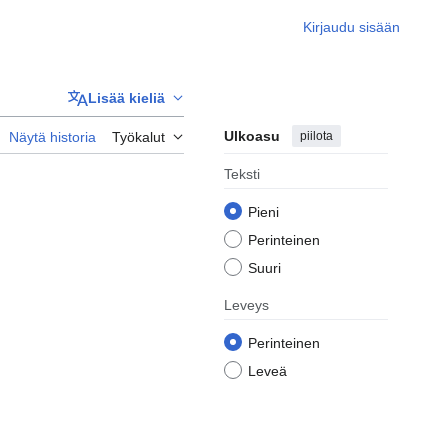
Kirjaudu sisään
Lisää kieliä
Ulkoasu
piilota
Näytä historia
Työkalut
Teksti
Pieni
Perinteinen
Suuri
Leveys
Perinteinen
Leveä