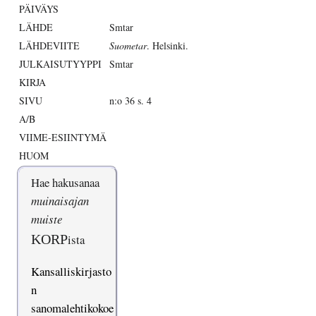
PÄIVÄYS
LÄHDE
Smtar
LÄHDEVIITE
Suometar
. Helsinki.
JULKAISUTYYPPI
Smtar
KIRJA
SIVU
n:o 36 s. 4
A/B
VIIME-ESIINTYMÄ
HUOM
Hae hakusanaa
muinaisajan
muiste
KORP
ista
Kansalliskirjasto
n
sanomalehtikokoe