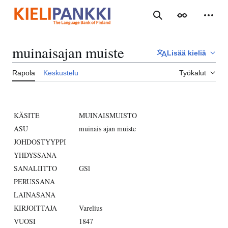
Siirry
sisältöön
Haku
Ulkoasu
Henki
muinaisajan muiste
Lisää kieliä
Rapola
Keskustelu
Työkalut
KÄSITE
MUINAISMUISTO
ASU
muinais ajan muiste
JOHDOSTYYPPI
YHDYSSANA
SANALIITTO
GSl
PERUSSANA
LAINASANA
KIRJOITTAJA
Varelius
VUOSI
1847