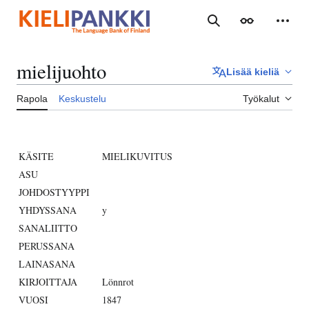
Siirry
sisältöön
Haku
Ulkoasu
Henki
mielijuohto
Lisää kieliä
Rapola
Keskustelu
Työkalut
KÄSITE
MIELIKUVITUS
ASU
JOHDOSTYYPPI
YHDYSSANA
y
SANALIITTO
PERUSSANA
LAINASANA
KIRJOITTAJA
Lönnrot
VUOSI
1847