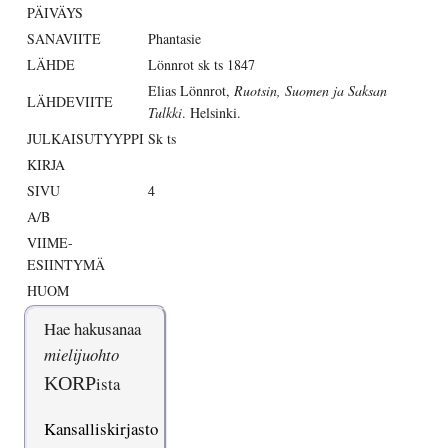
PÄIVÄYS
SANAVIITE
Phantasie
LÄHDE
Lönnrot sk ts 1847
Elias Lönnrot,
Ruotsin, Suomen ja Saksan
LÄHDEVIITE
Tulkki
. Helsinki.
JULKAISUTYYPPI
Sk ts
KIRJA
SIVU
4
A/B
VIIME-
ESIINTYMÄ
HUOM
Hae hakusanaa
mielijuohto
KORP
ista
Kansalliskirjasto