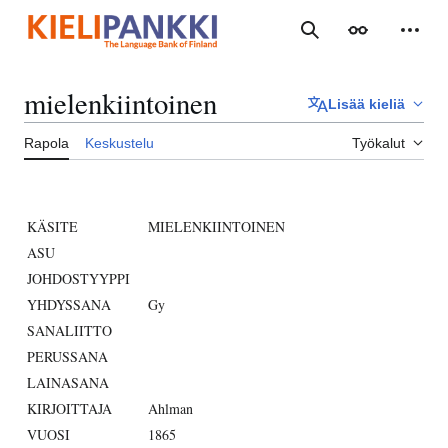
Siirry
sisältöön
Haku
Ulkoasu
Henki
mielenkiintoinen
Lisää kieliä
Rapola
Keskustelu
Työkalut
KÄSITE
MIELENKIINTOINEN
ASU
JOHDOSTYYPPI
YHDYSSANA
Gy
SANALIITTO
PERUSSANA
LAINASANA
KIRJOITTAJA
Ahlman
VUOSI
1865