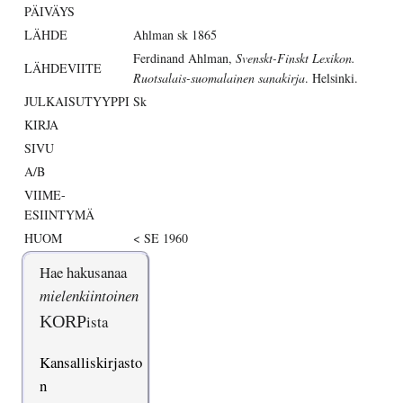
PÄIVÄYS
LÄHDE
Ahlman sk 1865
Ferdinand Ahlman,
Svenskt-Finskt Lexikon.
LÄHDEVIITE
Ruotsalais-suomalainen sanakirja
. Helsinki.
JULKAISUTYYPPI
Sk
KIRJA
SIVU
A/B
VIIME-
ESIINTYMÄ
HUOM
< SE 1960
Hae hakusanaa
mielenkiintoinen
KORP
ista
Kansalliskirjasto
n