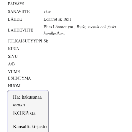
PÄIVÄYS
SANAVIITE
vkus
LÄHDE
Lönnrot sk 1851
Elias Lönnrot ym.,
Ryskt, svenskt och finskt
LÄHDEVIITE
handlexikon
.
JULKAISUTYYPPI
Sk
KIRJA
SIVU
A/B
VIIME-
ESIINTYMÄ
HUOM
Hae hakusanaa
maisti
KORP
ista
Kansalliskirjasto