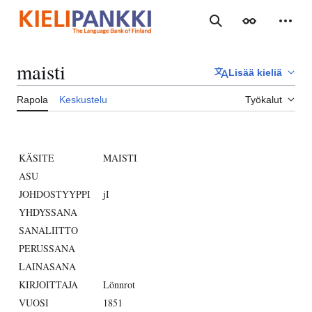
Siirry
sisältöön
Haku
Ulkoasu
Henki
maisti
Lisää kieliä
Rapola
Keskustelu
Työkalut
KÄSITE
MAISTI
ASU
JOHDOSTYYPPI
jI
YHDYSSANA
SANALIITTO
PERUSSANA
LAINASANA
KIRJOITTAJA
Lönnrot
VUOSI
1851