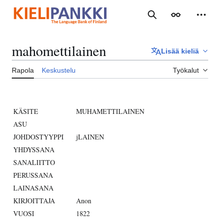
Siirry
sisältöön
Haku
Ulkoasu
Henki
mahomettilainen
Lisää kieliä
Rapola
Keskustelu
Työkalut
KÄSITE
MUHAMETTILAINEN
ASU
JOHDOSTYYPPI
jLAINEN
YHDYSSANA
SANALIITTO
PERUSSANA
LAINASANA
KIRJOITTAJA
Anon
VUOSI
1822