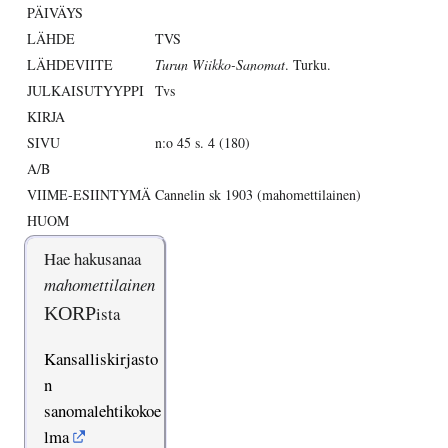
PÄIVÄYS
LÄHDE
TVS
LÄHDEVIITE
Turun Wiikko-Sanomat
. Turku.
JULKAISUTYYPPI
Tvs
KIRJA
SIVU
n:o 45 s. 4 (180)
A/B
VIIME-ESIINTYMÄ
Cannelin sk 1903 (mahomettilainen)
HUOM
Hae hakusanaa
mahomettilainen
KORP
ista
Kansalliskirjasto
n
sanomalehtikokoe
lma