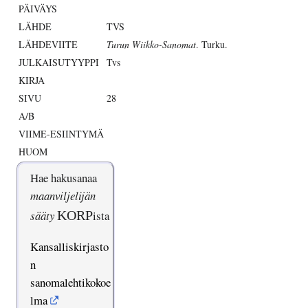
PÄIVÄYS
LÄHDE
TVS
LÄHDEVIITE
Turun Wiikko-Sanomat
. Turku.
JULKAISUTYYPPI
Tvs
KIRJA
SIVU
28
A/B
VIIME-ESIINTYMÄ
HUOM
Hae hakusanaa
maanviljelijän
sääty
KORP
ista
Kansalliskirjasto
n
sanomalehtikokoe
lma