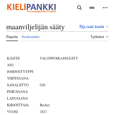
Siirry
sisältöön
Haku
Ulkoasu
Henki
maanviljelijän sääty
Lisää kieliä
Rapola
Keskustelu
Työkalut
KÄSITE
TALONPOIKAISSÄÄTY
ASU
JOHDOSTYYPPI
YHDYSSANA
SANALIITTO
GSl
PERUSSANA
LAINASANA
KIRJOITTAJA
Becker
VUOSI
1821