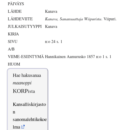
PÄIVÄYS
LÄHDE
Kanava
LÄHDEVIITE
Kanava, Sanansaattaja Wiipurista
. Viipuri.
JULKAISUTYYPPI
Kanava
KIRJA
SIVU
n:o 24 s. 1
A/B
VIIME-ESIINTYMÄ
Hannikainen Aamurusko 1857 n:o 1 s. 1
HUOM
Hae hakusanaa
maanoppi
KORP
ista
Kansalliskirjasto
n
sanomalehtikokoe
lma