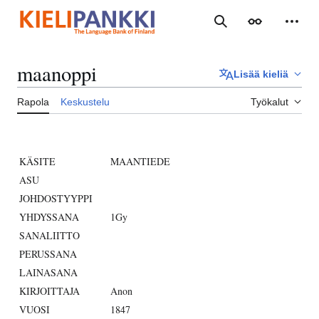
Siirry
sisältöön
Haku
Ulkoasu
Henki
maanoppi
Lisää kieliä
Rapola
Keskustelu
Työkalut
KÄSITE
MAANTIEDE
ASU
JOHDOSTYYPPI
YHDYSSANA
1Gy
SANALIITTO
PERUSSANA
LAINASANA
KIRJOITTAJA
Anon
VUOSI
1847