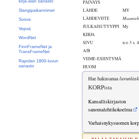
kirja-alan sanasto
PÄIVÄYS
LÄHDE
MY
Slangipaikannimet
LÄHDEVIITE
Maamieh
Sosva
JULKAISUTYYPPI
My
Vepsä
KIRJA
WordNet
SIVU
n:o 3 s. 4
FinnFrameNet ja
A/B
TransFrameNet
VIIME-ESIINTYMÄ
Rapolan 1800-luvun
sanasto
HUOM
Hae hakusanaa
luvunlas
KORP
ista
Kansalliskirjaston
sanomalehtikokoelma
Varhaisnykysuomen kor