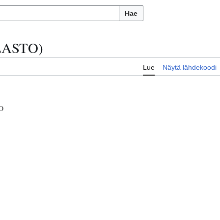
Hae
ILASTO)
Lue
Näytä lähdekoodi
O