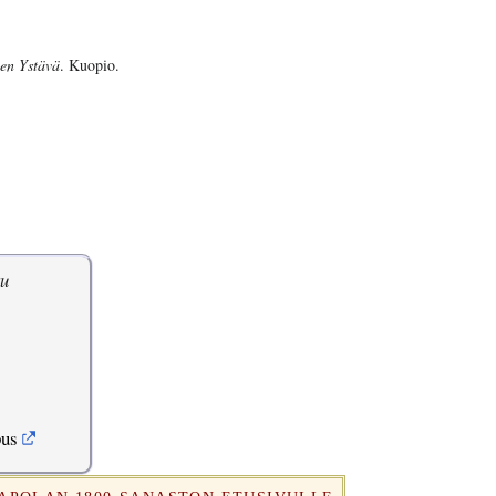
en Ystävä
. Kuopio.
ku
pus