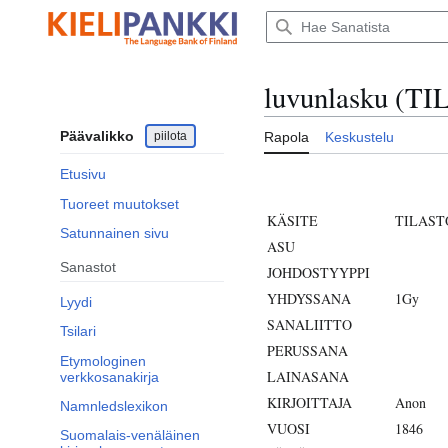
Siirry
sisältöön
luvunlasku (T
Päävalikko
piilota
Rapola
Keskustelu
Etusivu
Tuoreet muutokset
KÄSITE
TILAST
Satunnainen sivu
ASU
Sanastot
JOHDOSTYYPPI
YHDYSSANA
1Gy
Lyydi
SANALIITTO
Tsilari
PERUSSANA
Etymologinen
LAINASANA
verkkosanakirja
KIRJOITTAJA
Anon
Namnledslexikon
VUOSI
1846
Suomalais-venäläinen