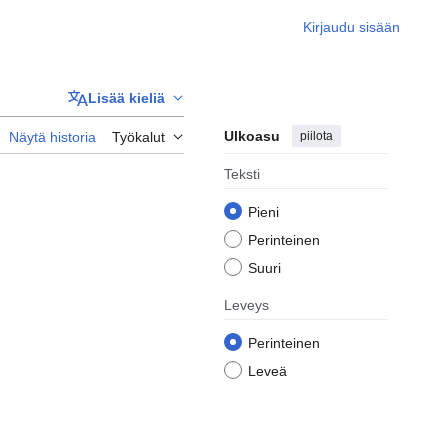
Kirjaudu sisään
Lisää kieliä
Ulkoasu
piilota
Näytä historia
Työkalut
Teksti
Pieni
Perinteinen
Suuri
Leveys
Perinteinen
Leveä