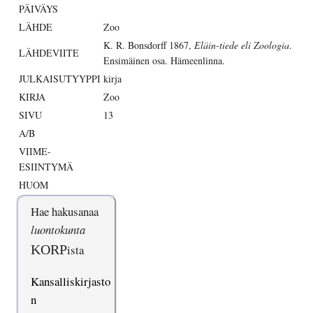
PÄIVÄYS
LÄHDE
Zoo
K. R. Bonsdorff 1867,
Eläin-tiede eli Zoologia
.
LÄHDEVIITE
Ensimäinen osa. Hämeenlinna.
JULKAISUTYYPPI
kirja
KIRJA
Zoo
SIVU
13
A/B
VIIME-
ESIINTYMÄ
HUOM
Hae hakusanaa
luontokunta
KORP
ista
Kansalliskirjasto
n