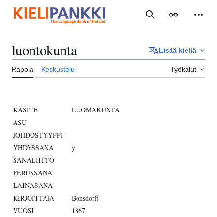
Siirry
sisältöön
Haku
Ulkoasu
Henki
luontokunta
Lisää kieliä
Rapola
Keskustelu
Työkalut
KÄSITE
LUOMAKUNTA
ASU
JOHDOSTYYPPI
YHDYSSANA
y
SANALIITTO
PERUSSANA
LAINASANA
KIRJOITTAJA
Bonsdorff
VUOSI
1867