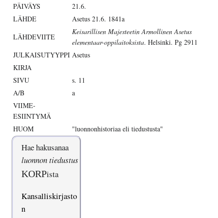
PÄIVÄYS
21.6.
LÄHDE
Asetus 21.6. 1841a
Keisarillisen Majesteetin Armollinen Asetus
LÄHDEVIITE
elementaar-oppilaitoksista
. Helsinki. Pg 2911
JULKAISUTYYPPI
Asetus
KIRJA
SIVU
s. 11
A/B
a
VIIME-
ESIINTYMÄ
HUOM
"luonnonhistoriaa eli tiedustusta"
Hae hakusanaa
luonnon tiedustus
KORP
ista
Kansalliskirjasto
n