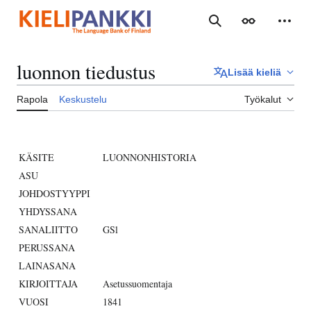
Siirry
sisältöön
Haku
Ulkoasu
Henki
luonnon tiedustus
Lisää kieliä
Rapola
Keskustelu
Työkalut
KÄSITE
LUONNONHISTORIA
ASU
JOHDOSTYYPPI
YHDYSSANA
SANALIITTO
GSl
PERUSSANA
LAINASANA
KIRJOITTAJA
Asetussuomentaja
VUOSI
1841