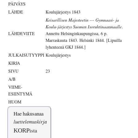
PÄIVÄYS
LÄHDE
Koulujärjestys 1843
Keisarillisen Majesteetin --- Gymnaasi- ja
Koulu-järjestys Suomen Isoruhtinaanmaalle
.
LÄHDEVIITE
Annettu Helsinginkaupungissa, 6 p.
Marraskuuta 1843. Helsinki 1844. [Lipuilla
lyhenteenä GKJ 1844.]
JULKAISUTYYPPI
Koulujärjestys
KIRJA
SIVU
23
A/B
VIIME-
ESIINTYMÄ
HUOM
Hae hakusanaa
luettelemuskirja
KORP
ista