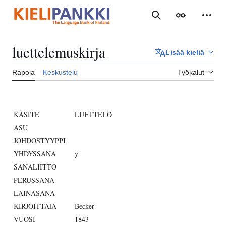
Siirry
sisältöön
Haku
Ulkoasu
Henki
luettelemuskirja
Lisää kieliä
Rapola
Keskustelu
Työkalut
KÄSITE
LUETTELO
ASU
JOHDOSTYYPPI
YHDYSSANA
y
SANALIITTO
PERUSSANA
LAINASANA
KIRJOITTAJA
Becker
VUOSI
1843