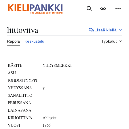
Siirry
sisältöön
Haku
Ulkoasu
Henki
liittoviiva
Lisää kieliä
Rapola
Keskustelu
Työkalut
KÄSITE
YHDYSMERKKI
ASU
JOHDOSTYYPPI
YHDYSSANA
y
SANALIITTO
PERUSSANA
LAINASANA
KIRJOITTAJA
Ahlqvist
VUOSI
1865