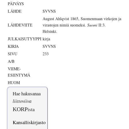
PÄIVÄYS
LÄHDE
SVVNS
August Ahlqvist 1865, Suomenmaan virkojen ja
LÄHDEVIITE
virastojen nimiä suomeksi.
Suomi
II:3.
Helsinki.
JULKAISUTYYPPI
kirja
KIRJA
SVVNS
SIVU
233
A/B
VIIME-
ESIINTYMÄ
HUOM
Hae hakusanaa
liittoviiva
KORP
ista
Kansalliskirjasto