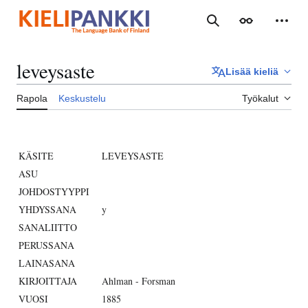
Siirry
sisältöön
Haku
Ulkoasu
Henki
leveysaste
Lisää kieliä
Rapola
Keskustelu
Työkalut
KÄSITE
LEVEYSASTE
ASU
JOHDOSTYYPPI
YHDYSSANA
y
SANALIITTO
PERUSSANA
LAINASANA
KIRJOITTAJA
Ahlman - Forsman
VUOSI
1885