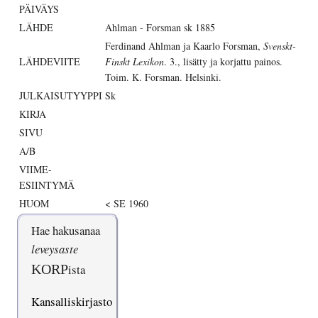
PÄIVÄYS
LÄHDE
Ahlman - Forsman sk 1885
Ferdinand Ahlman ja Kaarlo Forsman,
Svenskt-
LÄHDEVIITE
Finskt Lexikon
. 3., lisätty ja korjattu painos.
Toim. K. Forsman. Helsinki.
JULKAISUTYYPPI
Sk
KIRJA
SIVU
A/B
VIIME-
ESIINTYMÄ
HUOM
< SE 1960
Hae hakusanaa
leveysaste
KORP
ista
Kansalliskirjasto