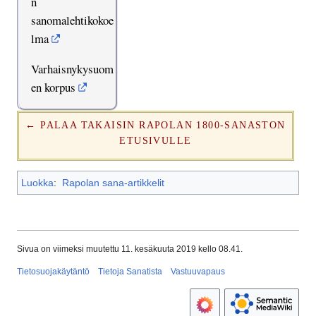
n
sanomalehtikokoe
lma
Varhaisnykysuom
en korpus
← PALAA TAKAISIN RAPOLAN 1800-SANASTON
ETUSIVULLE
Luokka
:
Rapolan sana-artikkelit
Sivua on viimeksi muutettu 11. kesäkuuta 2019 kello 08.41.
Tietosuojakäytäntö
Tietoja Sanatista
Vastuuvapaus