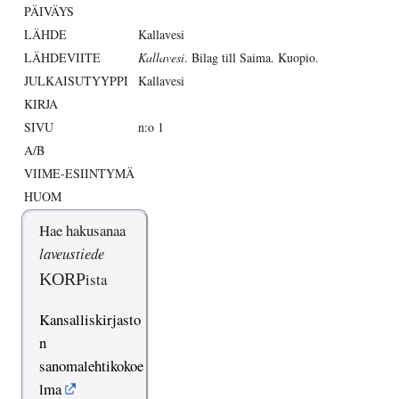
PÄIVÄYS
LÄHDE
Kallavesi
LÄHDEVIITE
Kallavesi
. Bilag till Saima. Kuopio.
JULKAISUTYYPPI
Kallavesi
KIRJA
SIVU
n:o 1
A/B
VIIME-ESIINTYMÄ
HUOM
Hae hakusanaa
laveustiede
KORP
ista
Kansalliskirjasto
n
sanomalehtikokoe
lma