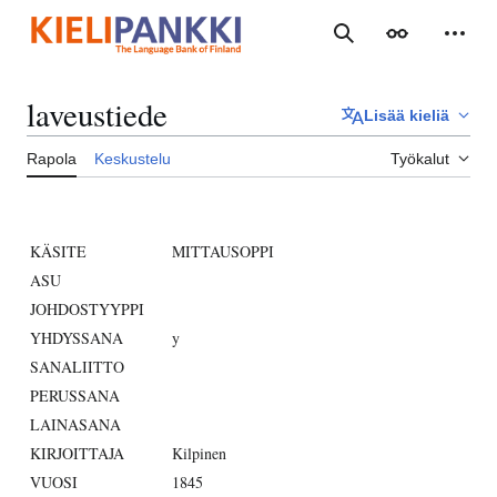
Siirry
sisältöön
Haku
Ulkoasu
Henki
laveustiede
Lisää kieliä
Rapola
Keskustelu
Työkalut
KÄSITE
MITTAUSOPPI
ASU
JOHDOSTYYPPI
YHDYSSANA
y
SANALIITTO
PERUSSANA
LAINASANA
KIRJOITTAJA
Kilpinen
VUOSI
1845