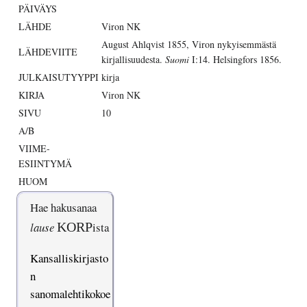
PÄIVÄYS
LÄHDE
Viron NK
August Ahlqvist 1855, Viron nykyisemmästä
LÄHDEVIITE
kirjallisuudesta.
Suomi
I:14. Helsingfors 1856.
JULKAISUTYYPPI
kirja
KIRJA
Viron NK
SIVU
10
A/B
VIIME-
ESIINTYMÄ
HUOM
Hae hakusanaa
lause
KORP
ista
Kansalliskirjasto
n
sanomalehtikokoe