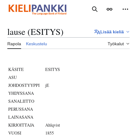
Siirry
sisältöön
Haku
Ulkoasu
Henki
lause (ESITYS)
Lisää kieliä
Rapola
Keskustelu
Työkalut
KÄSITE
ESITYS
ASU
JOHDOSTYYPPI
jE
YHDYSSANA
SANALIITTO
PERUSSANA
LAINASANA
KIRJOITTAJA
Ahlqvist
VUOSI
1855