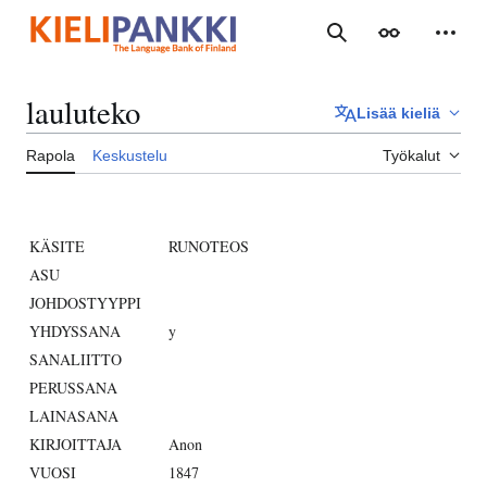
Siirry
sisältöön
Haku
Ulkoasu
Henki
lauluteko
Lisää kieliä
Rapola
Keskustelu
Työkalut
KÄSITE
RUNOTEOS
ASU
JOHDOSTYYPPI
YHDYSSANA
y
SANALIITTO
PERUSSANA
LAINASANA
KIRJOITTAJA
Anon
VUOSI
1847