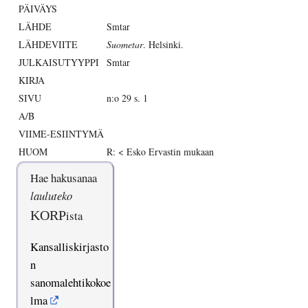
PÄIVÄYS
LÄHDE
Smtar
LÄHDEVIITE
Suometar
. Helsinki.
JULKAISUTYYPPI
Smtar
KIRJA
SIVU
n:o 29 s. 1
A/B
VIIME-ESIINTYMÄ
HUOM
R: < Esko Ervastin mukaan
Hae hakusanaa
lauluteko
KORP
ista
Kansalliskirjasto
n
sanomalehtikokoe
lma