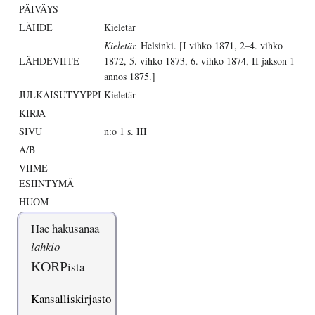
PÄIVÄYS
LÄHDE
Kieletär
Kieletär.
Helsinki. [I vihko 1871, 2–4. vihko
LÄHDEVIITE
1872, 5. vihko 1873, 6. vihko 1874, II jakson 1
annos 1875.]
JULKAISUTYYPPI
Kieletär
KIRJA
SIVU
n:o 1 s. III
A/B
VIIME-
ESIINTYMÄ
HUOM
Hae hakusanaa
lahkio
KORP
ista
Kansalliskirjasto