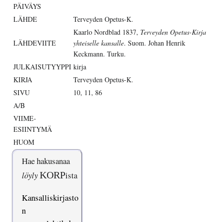
PÄIVÄYS
LÄHDE
Terveyden Opetus-K.
Kaarlo Nordblad 1837,
Terveyden Opetus-Kirja
LÄHDEVIITE
yhteiselle kansalle
. Suom. Johan Henrik
Keckmann. Turku.
JULKAISUTYYPPI
kirja
KIRJA
Terveyden Opetus-K.
SIVU
10, 11, 86
A/B
VIIME-
ESIINTYMÄ
HUOM
Hae hakusanaa
löyly
KORP
ista
Kansalliskirjasto
n