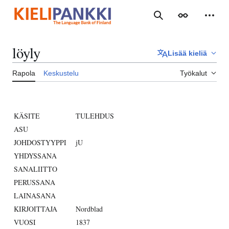
Siirry
sisältöön
Haku
Ulkoasu
Henki
löyly
Lisää kieliä
Rapola
Keskustelu
Työkalut
KÄSITE
TULEHDUS
ASU
JOHDOSTYYPPI
jU
YHDYSSANA
SANALIITTO
PERUSSANA
LAINASANA
KIRJOITTAJA
Nordblad
VUOSI
1837