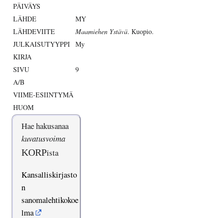
PÄIVÄYS
LÄHDE
MY
LÄHDEVIITE
Maamiehen Ystävä
. Kuopio.
JULKAISUTYYPPI
My
KIRJA
SIVU
9
A/B
VIIME-ESIINTYMÄ
HUOM
Hae hakusanaa
kuvatusvoima
KORP
ista
Kansalliskirjasto
n
sanomalehtikokoe
lma