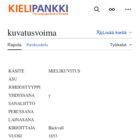
Siirry
sisältöön
Haku
Ulkoasu
Henki
kuvatusvoima
Lisää kieliä
Rapola
Keskustelu
Työkalut
KÄSITE
MIELIKUVITUS
ASU
JOHDOSTYYPPI
YHDYSSANA
y
SANALIITTO
PERUSSANA
LAINASANA
KIRJOITTAJA
Bäckvall
VUOSI
1853