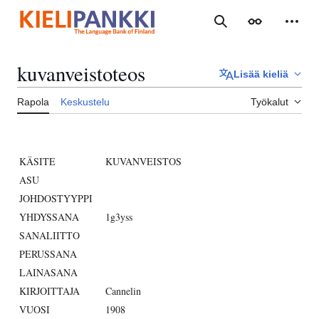
Siirry
sisältöön
Haku
Ulkoasu
Henki
kuvanveistoteos
Lisää kieliä
Rapola
Keskustelu
Työkalut
KÄSITE
KUVANVEISTOS
ASU
JOHDOSTYYPPI
YHDYSSANA
1g3yss
SANALIITTO
PERUSSANA
LAINASANA
KIRJOITTAJA
Cannelin
VUOSI
1908