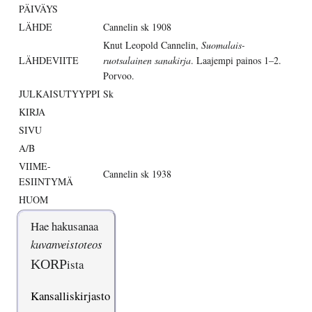
PÄIVÄYS
LÄHDE
Cannelin sk 1908
Knut Leopold Cannelin,
Suomalais-
LÄHDEVIITE
ruotsalainen sanakirja
. Laajempi painos 1–2.
Porvoo.
JULKAISUTYYPPI
Sk
KIRJA
SIVU
A/B
VIIME-
Cannelin sk 1938
ESIINTYMÄ
HUOM
Hae hakusanaa
kuvanveistoteos
KORP
ista
Kansalliskirjasto