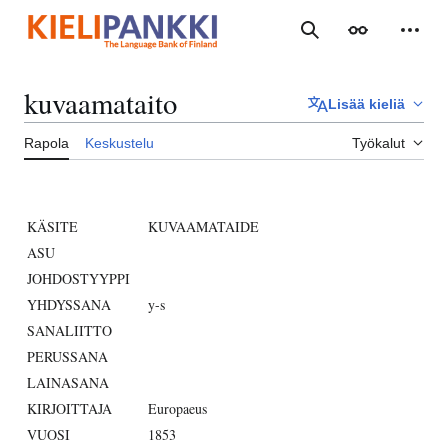
Siirry
sisältöön
Haku
Ulkoasu
Henki
kuvaamataito
Lisää kieliä
Rapola
Keskustelu
Työkalut
KÄSITE
KUVAAMATAIDE
ASU
JOHDOSTYYPPI
YHDYSSANA
y-s
SANALIITTO
PERUSSANA
LAINASANA
KIRJOITTAJA
Europaeus
VUOSI
1853