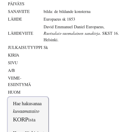
PÄIVÄYS
SANAVIITE
bilda: de bildande konsterna
LÄHDE
Europaeus sk 1853
David Emmanuel Daniel Europaeus,
LÄHDEVIITE
Ruotsalais-suomalainen sanakirja
. SKST 16.
Helsinki.
JULKAISUTYYPPI
Sk
KIRJA
SIVU
A/B
VIIME-
ESIINTYMÄ
HUOM
Hae hakusanaa
kuvaamataito
KORP
ista