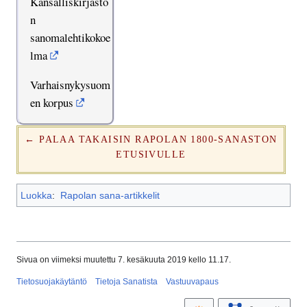
Kansalliskirjasto
n
sanomalehtikokoe
lma
Varhaisnykysuom
en korpus
← PALAA TAKAISIN RAPOLAN 1800-SANASTON
ETUSIVULLE
Luokka
:
Rapolan sana-artikkelit
Sivua on viimeksi muutettu 7. kesäkuuta 2019 kello 11.17.
Tietosuojakäytäntö
Tietoja Sanatista
Vastuuvapaus