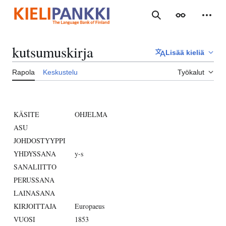
Siirry
sisältöön
Haku
Ulkoasu
Henki
kutsumuskirja
Lisää kieliä
Rapola
Keskustelu
Työkalut
KÄSITE
OHJELMA
ASU
JOHDOSTYYPPI
YHDYSSANA
y-s
SANALIITTO
PERUSSANA
LAINASANA
KIRJOITTAJA
Europaeus
VUOSI
1853