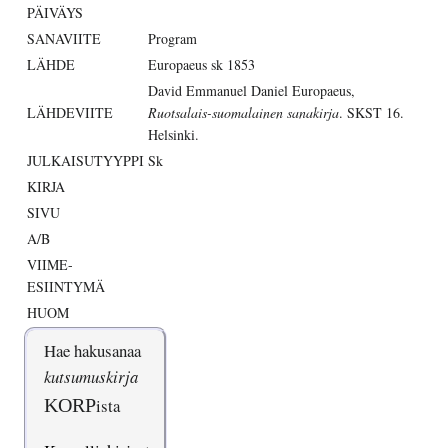
PÄIVÄYS
SANAVIITE
Program
LÄHDE
Europaeus sk 1853
David Emmanuel Daniel Europaeus,
LÄHDEVIITE
Ruotsalais-suomalainen sanakirja
. SKST 16.
Helsinki.
JULKAISUTYYPPI
Sk
KIRJA
SIVU
A/B
VIIME-
ESIINTYMÄ
HUOM
Hae hakusanaa
kutsumuskirja
KORP
ista