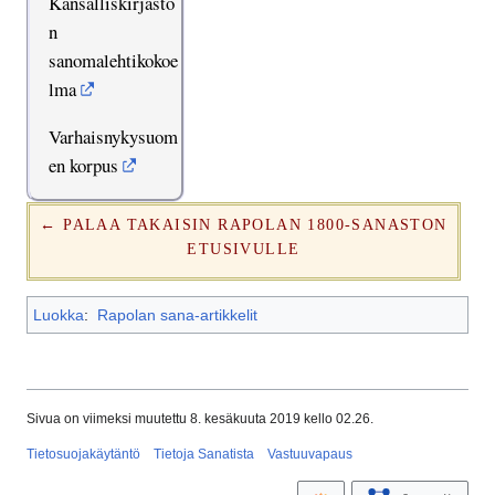
Kansalliskirjasto
n
sanomalehtikokoe
lma
Varhaisnykysuom
en korpus
← PALAA TAKAISIN RAPOLAN 1800-SANASTON
ETUSIVULLE
Luokka
:
Rapolan sana-artikkelit
Sivua on viimeksi muutettu 8. kesäkuuta 2019 kello 02.26.
Tietosuojakäytäntö
Tietoja Sanatista
Vastuuvapaus