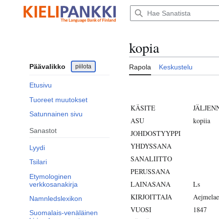
Siirry
sisältöön
kopia
Päävalikko
piilota
Rapola
Keskustelu
Etusivu
Tuoreet muutokset
KÄSITE
JÄLJEN
Satunnainen sivu
ASU
kopiia
Sanastot
JOHDOSTYYPPI
YHDYSSANA
Lyydi
SANALIITTO
Tsilari
PERUSSANA
Etymologinen
LAINASANA
Ls
verkkosanakirja
KIRJOITTAJA
Aejmelae
Namnledslexikon
VUOSI
1847
Suomalais-venäläinen