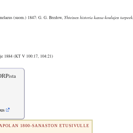
melaeus (suom.) 1847: G. G. Bredow,
Yhteinen historia kansa-koulujen tarpeek
rje 1884 (KT V 100:17, 104:21)
ORP
ista
pus
RAPOLAN 1800-SANASTON ETUSIVULLE