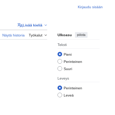
Kirjaudu sisään
Lisää kieliä
Ulkoasu
piilota
Näytä historia
Työkalut
Teksti
Pieni
Perinteinen
Suuri
Leveys
Perinteinen
Leveä