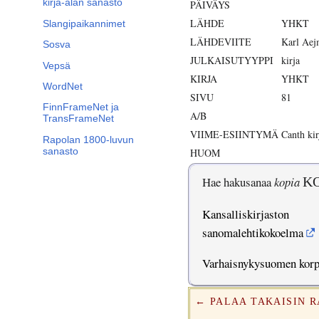
kirja-alan sanasto
PÄIVÄYS
LÄHDE
YHKT
Slangipaikannimet
LÄHDEVIITE
Karl Aej
Sosva
JULKAISUTYYPPI
kirja
Vepsä
KIRJA
YHKT
WordNet
SIVU
81
FinnFrameNet ja
A/B
TransFrameNet
VIIME-ESIINTYMÄ
Canth ki
Rapolan 1800-luvun
sanasto
HUOM
Hae hakusanaa
kopia
K
Kansalliskirjaston
sanomalehtikokoelma
Varhaisnykysuomen kor
← PALAA TAKAISIN 