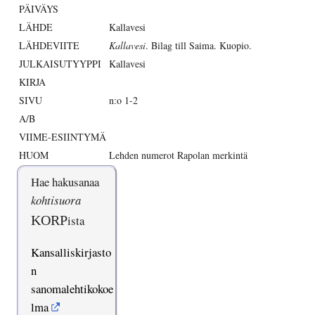
PÄIVÄYS
LÄHDE
Kallavesi
LÄHDEVIITE
Kallavesi
. Bilag till Saima. Kuopio.
JULKAISUTYYPPI
Kallavesi
KIRJA
SIVU
n:o 1-2
A/B
VIIME-ESIINTYMÄ
HUOM
Lehden numerot Rapolan merkintä
Hae hakusanaa
kohtisuora
KORP
ista
Kansalliskirjasto
n
sanomalehtikokoe
lma