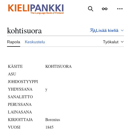
Siirry
sisältöön
Haku
Ulkoasu
Henki
kohtisuora
Lisää kieliä
Rapola
Keskustelu
Työkalut
KÄSITE
KOHTISUORA
ASU
JOHDOSTYYPPI
YHDYSSANA
y
SANALIITTO
PERUSSANA
LAINASANA
KIRJOITTAJA
Borenius
VUOSI
1845