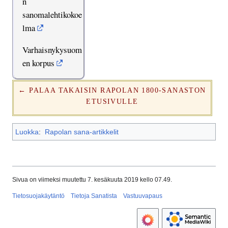
n
sanomalehtikokoe
lma
Varhaisnykysuom
en korpus
← PALAA TAKAISIN RAPOLAN 1800-SANASTON
ETUSIVULLE
Luokka
:
Rapolan sana-artikkelit
Sivua on viimeksi muutettu 7. kesäkuuta 2019 kello 07.49.
Tietosuojakäytäntö
Tietoja Sanatista
Vastuuvapaus