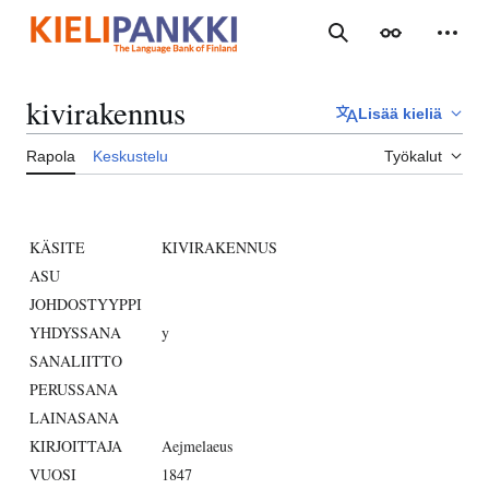
Siirry
sisältöön
Haku
Ulkoasu
Henki
kivirakennus
Lisää kieliä
Rapola
Keskustelu
Työkalut
KÄSITE
KIVIRAKENNUS
ASU
JOHDOSTYYPPI
YHDYSSANA
y
SANALIITTO
PERUSSANA
LAINASANA
KIRJOITTAJA
Aejmelaeus
VUOSI
1847