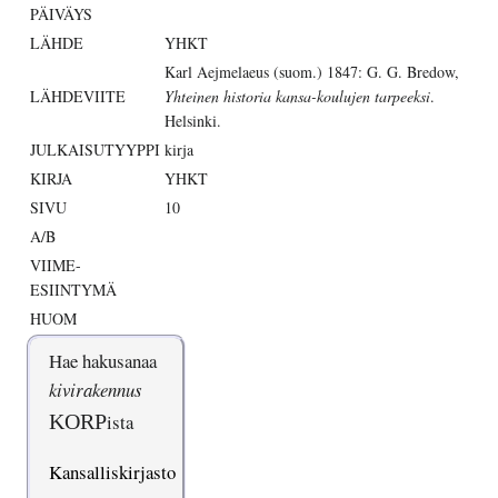
PÄIVÄYS
LÄHDE
YHKT
Karl Aejmelaeus (suom.) 1847: G. G. Bredow,
LÄHDEVIITE
Yhteinen historia kansa-koulujen tarpeeksi
.
Helsinki.
JULKAISUTYYPPI
kirja
KIRJA
YHKT
SIVU
10
A/B
VIIME-
ESIINTYMÄ
HUOM
Hae hakusanaa
kivirakennus
KORP
ista
Kansalliskirjasto