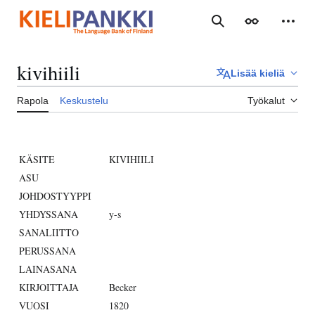
Siirry
sisältöön
Haku
Ulkoasu
Henki
kivihiili
Lisää kieliä
Rapola
Keskustelu
Työkalut
KÄSITE
KIVIHIILI
ASU
JOHDOSTYYPPI
YHDYSSANA
y-s
SANALIITTO
PERUSSANA
LAINASANA
KIRJOITTAJA
Becker
VUOSI
1820