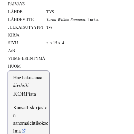
PÄIVÄYS
LÄHDE
TVS
LÄHDEVIITE
Turun Wiikko-Sanomat
. Turku.
JULKAISUTYYPPI
Tvs
KIRJA
SIVU
n:o 15 s. 4
A/B
VIIME-ESIINTYMÄ
HUOM
Hae hakusanaa
kivihiili
KORP
ista
Kansalliskirjasto
n
sanomalehtikokoe
lma