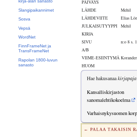
kirja-alan sanasto
PÄIVÄYS
LÄHDE
Mehil
Slangipaikannimet
LÄHDEVIITE
Elias Lö
Sosva
JULKAISUTYYPPI
Mehil
Vepsä
KIRJA
WordNet
SIVU
n:o 8 s. 
FinnFrameNet ja
A/B
TransFrameNet
VIIME-ESIINTYMÄ
Korander
Rapolan 1800-luvun
sanasto
HUOM
Hae hakusanaa
kirjapaja
Kansalliskirjaston
sanomalehtikokoelma
Varhaisnykysuomen kor
← PALAA TAKAISIN 