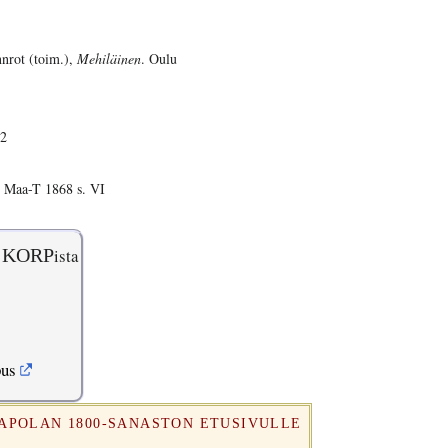
nnrot (toim.),
Mehiläinen
. Oulu
12
 Maa-T 1868 s. VI
KORP
ista
pus
RAPOLAN 1800-SANASTON ETUSIVULLE