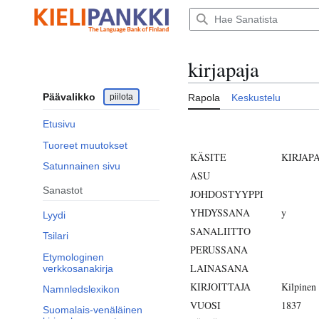
Siirry
sisältöön
kirjapaja
Päävalikko
piilota
Rapola
Keskustelu
Etusivu
Tuoreet muutokset
KÄSITE
KIRJAP
Satunnainen sivu
ASU
Sanastot
JOHDOSTYYPPI
YHDYSSANA
y
Lyydi
SANALIITTO
Tsilari
PERUSSANA
Etymologinen
LAINASANA
verkkosanakirja
KIRJOITTAJA
Kilpinen
Namnledslexikon
VUOSI
1837
Suomalais-venäläinen