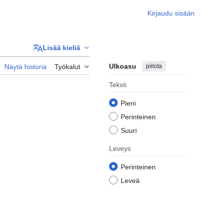
Kirjaudu sisään
Lisää kieliä
Ulkoasu
piilota
Näytä historia
Työkalut
Teksti
Pieni
Perinteinen
Suuri
Leveys
Perinteinen
Leveä