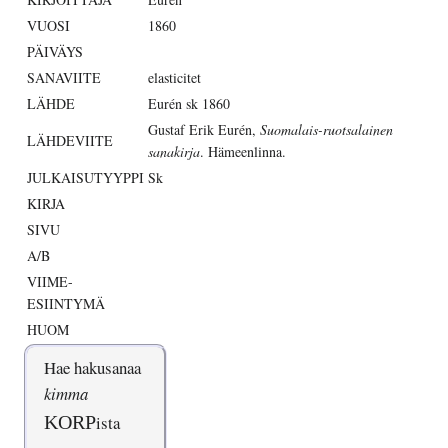
VUOSI
1860
PÄIVÄYS
SANAVIITE
elasticitet
LÄHDE
Eurén sk 1860
Gustaf Erik Eurén,
Suomalais-ruotsalainen
LÄHDEVIITE
sanakirja
. Hämeenlinna.
JULKAISUTYYPPI
Sk
KIRJA
SIVU
A/B
VIIME-
ESIINTYMÄ
HUOM
Hae hakusanaa
kimma
KORP
ista