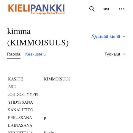
Siirry
sisältöön
Haku
Ulkoasu
Henki
kimma
Lisää kieliä
(KIMMOISUUS)
Rapola
Keskustelu
Työkalut
KÄSITE
KIMMOISUUS
ASU
JOHDOSTYYPPI
YHDYSSANA
SANALIITTO
PERUSSANA
p
LAINASANA
KIRJOITTAJA
Eurén