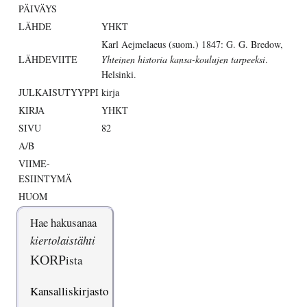
PÄIVÄYS
LÄHDE
YHKT
Karl Aejmelaeus (suom.) 1847: G. G. Bredow,
LÄHDEVIITE
Yhteinen historia kansa-koulujen tarpeeksi
.
Helsinki.
JULKAISUTYYPPI
kirja
KIRJA
YHKT
SIVU
82
A/B
VIIME-
ESIINTYMÄ
HUOM
Hae hakusanaa
kiertolaistähti
KORP
ista
Kansalliskirjasto