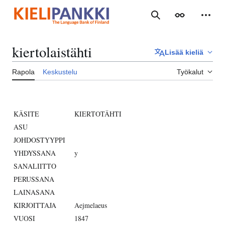
Siirry
sisältöön
Haku
Ulkoasu
Henki
kiertolaistähti
Lisää kieliä
Rapola
Keskustelu
Työkalut
KÄSITE
KIERTOTÄHTI
ASU
JOHDOSTYYPPI
YHDYSSANA
y
SANALIITTO
PERUSSANA
LAINASANA
KIRJOITTAJA
Aejmelaeus
VUOSI
1847