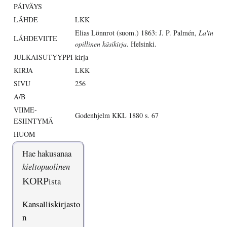
PÄIVÄYS
LÄHDE
LKK
Elias Lönnrot (suom.) 1863: J. P. Palmén,
La'in
LÄHDEVIITE
opillinen käsikirja
. Helsinki.
JULKAISUTYYPPI
kirja
KIRJA
LKK
SIVU
256
A/B
VIIME-
Godenhjelm KKL 1880 s. 67
ESIINTYMÄ
HUOM
Hae hakusanaa
kieltopuolinen
KORP
ista
Kansalliskirjasto
n