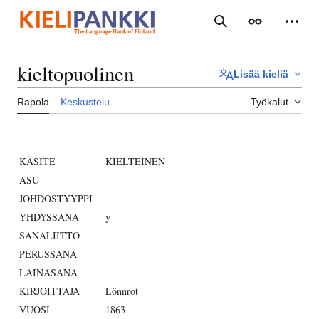
Siirry
sisältöön
Haku
Ulkoasu
Henki
kieltopuolinen
Lisää kieliä
Rapola
Keskustelu
Työkalut
KÄSITE
KIELTEINEN
ASU
JOHDOSTYYPPI
YHDYSSANA
y
SANALIITTO
PERUSSANA
LAINASANA
KIRJOITTAJA
Lönnrot
VUOSI
1863