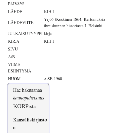
PÄIVÄYS
LÄHDE
KIH I
Yrjö(-)Koskinen 1864, Kertomuksia
LÄHDEVIITE
ihmiskunnan historiasta I. Helsinki.
JULKAISUTYYPPI
kirja
KIRJA
KIH I
SIVU
A/B
VIIME-
ESIINTYMÄ
HUOM
< SE 1960
Hae hakusanaa
kaunopuheisuus
KORP
ista
Kansalliskirjasto
n