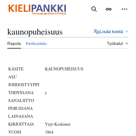
Siirry
sisältöön
Haku
Ulkoasu
Henki
kaunopuheisuus
Lisää kieliä
Rapola
Keskustelu
Työkalut
KÄSITE
KAUNOPUHEISUUS
ASU
JOHDOSTYYPPI
YHDYSSANA
y
SANALIITTO
PERUSSANA
LAINASANA
KIRJOITTAJA
Yrjö-Koskinen
VUOSI
1864