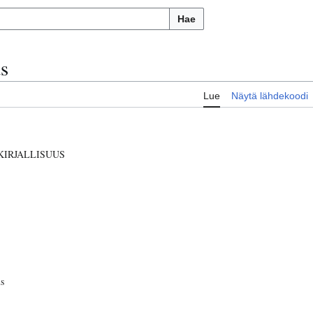
Hae
us
Lue
Näytä lähdekoodi
IRJALLISUUS
s