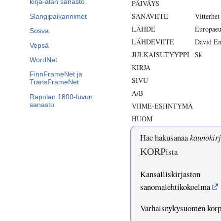
kirja-alan sanasto
PÄIVÄYS
SANAVIITE
Vitterhet
Slangipaikannimet
LÄHDE
Europaeu
Sosva
LÄHDEVIITE
David Em
Vepsä
JULKAISUTYYPPI
Sk
WordNet
KIRJA
FinnFrameNet ja
SIVU
TransFrameNet
A/B
Rapolan 1800-luvun
sanasto
VIIME-ESIINTYMÄ
HUOM
Hae hakusanaa
kaunokirj
KORP
ista
Kansalliskirjaston
sanomalehtikokoelma
Varhaisnykysuomen kor