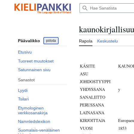
Siirry
sisältöön
kaunokirjallisu
Päävalikko
piilota
Rapola
Keskustelu
Etusivu
Tuoreet muutokset
KÄSITE
KAUNOK
Satunnainen sivu
ASU
Sanastot
JOHDOSTYYPPI
YHDYSSANA
y
Lyydi
SANALIITTO
Tsilari
PERUSSANA
Etymologinen
LAINASANA
verkkosanakirja
KIRJOITTAJA
Europaeu
Namnledslexikon
VUOSI
1853
Suomalais-venäläinen