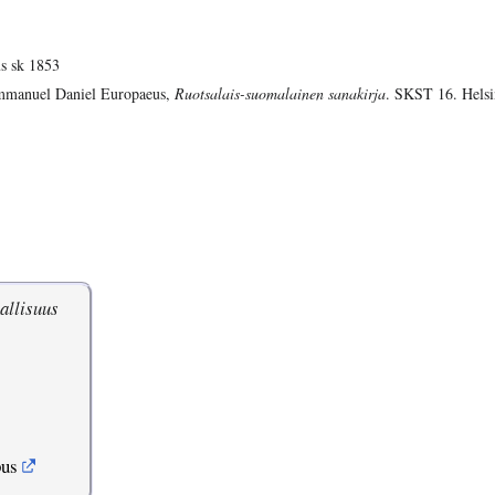
s sk 1853
manuel Daniel Europaeus,
Ruotsalais-suomalainen sanakirja
. SKST 16. Helsi
allisuus
pus