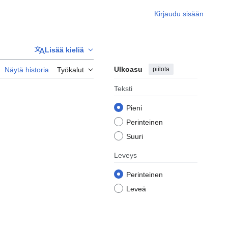
Kirjaudu sisään
Lisää kieliä
Ulkoasu
piilota
Näytä historia
Työkalut
Teksti
Pieni
Perinteinen
Suuri
Leveys
Perinteinen
Leveä