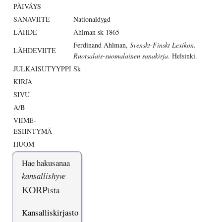
PÄIVÄYS
SANAVIITE
Nationaldygd
LÄHDE
Ahlman sk 1865
Ferdinand Ahlman,
Svenskt-Finskt Lexikon.
LÄHDEVIITE
Ruotsalais-suomalainen sanakirja
. Helsinki.
JULKAISUTYYPPI
Sk
KIRJA
SIVU
A/B
VIIME-
ESIINTYMÄ
HUOM
Hae hakusanaa
kansallishyve
KORP
ista
Kansalliskirjasto