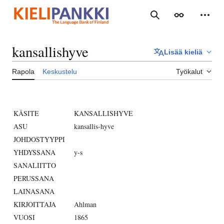
Siirry
sisältöön
Haku
Ulkoasu
Henki
kansallishyve
Lisää kieliä
Rapola
Keskustelu
Työkalut
KÄSITE
KANSALLISHYVE
ASU
kansallis-hyve
JOHDOSTYYPPI
YHDYSSANA
y-s
SANALIITTO
PERUSSANA
LAINASANA
KIRJOITTAJA
Ahlman
VUOSI
1865