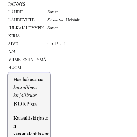
PÄIVÄYS
LÄHDE
Smtar
LÄHDEVIITE
Suometar
. Helsinki.
JULKAISUTYYPPI
Smtar
KIRJA
SIVU
n:o 12 s. 1
A/B
VIIME-ESIINTYMÄ
HUOM
Hae hakusanaa
kansallinen
kirjallisuus
KORP
ista
Kansalliskirjasto
n
sanomalehtikokoe