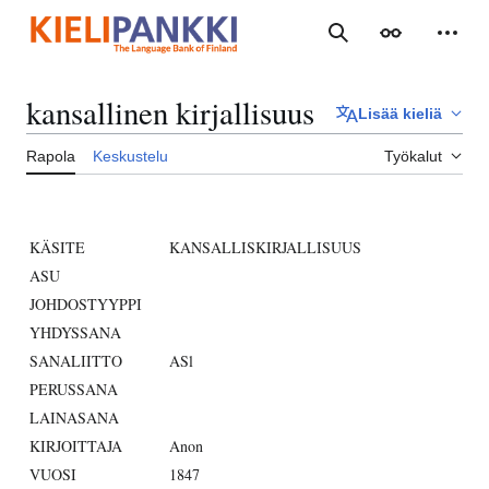
Siirry
sisältöön
Haku
Ulkoasu
Henki
kansallinen kirjallisuus
Lisää kieliä
Rapola
Keskustelu
Työkalut
KÄSITE
KANSALLISKIRJALLISUUS
ASU
JOHDOSTYYPPI
YHDYSSANA
SANALIITTO
ASl
PERUSSANA
LAINASANA
KIRJOITTAJA
Anon
VUOSI
1847