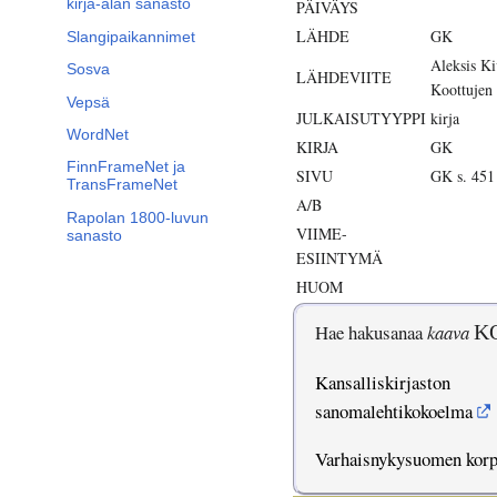
kirja-alan sanasto
PÄIVÄYS
LÄHDE
GK
Slangipaikannimet
Aleksis K
Sosva
LÄHDEVIITE
Koottujen 
Vepsä
JULKAISUTYYPPI
kirja
WordNet
KIRJA
GK
FinnFrameNet ja
SIVU
GK s. 451
TransFrameNet
A/B
Rapolan 1800-luvun
VIIME-
sanasto
ESIINTYMÄ
HUOM
Hae hakusanaa
kaava
K
Kansalliskirjaston
sanomalehtikokoelma
Varhaisnykysuomen kor