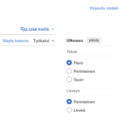
Kirjaudu sisään
Lisää kieliä
Ulkoasu
piilota
Näytä historia
Työkalut
Teksti
Pieni
Perinteinen
Suuri
Leveys
Perinteinen
Leveä