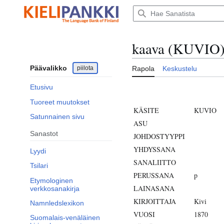
Siirry
sisältöön
kaava (KUVIO
Päävalikko
piilota
Rapola
Keskustelu
Etusivu
Tuoreet muutokset
KÄSITE
KUVIO
Satunnainen sivu
ASU
Sanastot
JOHDOSTYYPPI
YHDYSSANA
Lyydi
SANALIITTO
Tsilari
PERUSSANA
p
Etymologinen
LAINASANA
verkkosanakirja
KIRJOITTAJA
Kivi
Namnledslexikon
VUOSI
1870
Suomalais-venäläinen