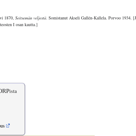
ivi 1870,
Seitsemän veljestä
. Somistanut Akseli Gallén-Kallela. Porvoo 1934. [
teosten I osan kautta.]
ORP
ista
pus