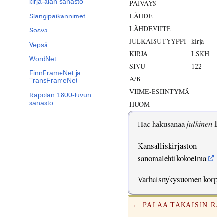
kirja-alan sanasto
PÄIVÄYS
LÄHDE
Slangipaikannimet
LÄHDEVIITE
Sosva
JULKAISUTYYPPI
kirja
Vepsä
KIRJA
LSKH
WordNet
SIVU
122
FinnFrameNet ja
A/B
TransFrameNet
VIIME-ESIINTYMÄ
Rapolan 1800-luvun
sanasto
HUOM
Hae hakusanaa
julkinen
Kansalliskirjaston
sanomalehtikokoelma
Varhaisnykysuomen kor
← PALAA TAKAISIN 