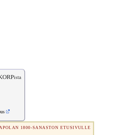
KORP
ista
pus
RAPOLAN 1800-SANASTON ETUSIVULLE