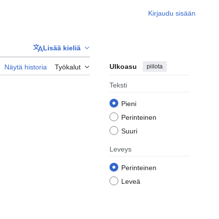
Kirjaudu sisään
Lisää kieliä
Ulkoasu
piilota
Näytä historia
Työkalut
Teksti
Pieni
Perinteinen
Suuri
Leveys
Perinteinen
Leveä