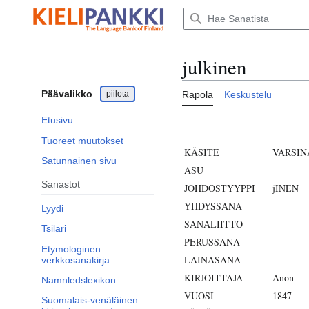
Siirry
sisältöön
julkinen
Päävalikko
piilota
Rapola
Keskustelu
Etusivu
Tuoreet muutokset
KÄSITE
VARSIN
Satunnainen sivu
ASU
Sanastot
JOHDOSTYYPPI
jINEN
YHDYSSANA
Lyydi
SANALIITTO
Tsilari
PERUSSANA
Etymologinen
LAINASANA
verkkosanakirja
KIRJOITTAJA
Anon
Namnledslexikon
VUOSI
1847
Suomalais-venäläinen