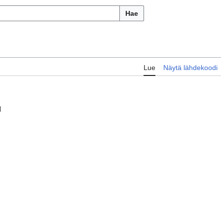
Hae
Lue
Näytä lähdekoodi
I