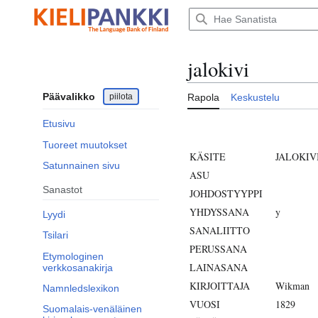
Siirry
sisältöön
jalokivi
Päävalikko
piilota
Rapola
Keskustelu
Etusivu
Tuoreet muutokset
KÄSITE
JALOKIV
Satunnainen sivu
ASU
Sanastot
JOHDOSTYYPPI
YHDYSSANA
y
Lyydi
SANALIITTO
Tsilari
PERUSSANA
Etymologinen
LAINASANA
verkkosanakirja
KIRJOITTAJA
Wikman
Namnledslexikon
VUOSI
1829
Suomalais-venäläinen