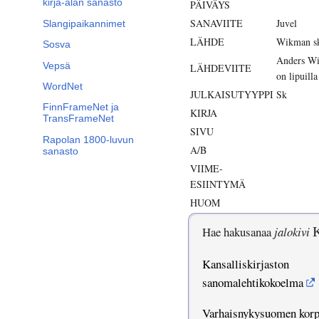
kirja-alan sanasto
PÄIVÄYS
SANAVIITE
Juvel
Slangipaikannimet
LÄHDE
Wikman sk
Sosva
Anders Wik
Vepsä
LÄHDEVIITE
on lipuilla
WordNet
JULKAISUTYYPPI
Sk
FinnFrameNet ja
KIRJA
TransFrameNet
SIVU
Rapolan 1800-luvun
A/B
sanasto
VIIME-
ESIINTYMÄ
HUOM
Hae hakusanaa
jalokivi
Kansalliskirjaston
sanomalehtikokoelma
Varhaisnykysuomen kor