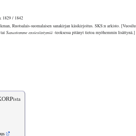
 1829 / 1842
man, Ruotsalais-suomalaisen sanakirjan käsikirjoitus. SKS:n arkisto. [Vuosilu
 tai
Sanastomme ensiesiintymiä
-teoksessa pitänyt tietoa myöhemmin lisättynä.]
KORP
ista
pus