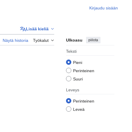
Kirjaudu sisään
Lisää kieliä
Ulkoasu
piilota
Näytä historia
Työkalut
Teksti
Pieni
Perinteinen
Suuri
Leveys
Perinteinen
Leveä