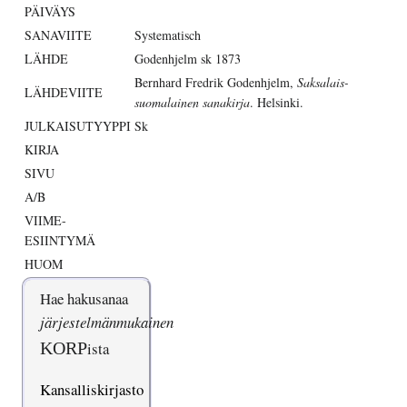
PÄIVÄYS
SANAVIITE
Systematisch
LÄHDE
Godenhjelm sk 1873
Bernhard Fredrik Godenhjelm,
Saksalais-
LÄHDEVIITE
suomalainen sanakirja
. Helsinki.
JULKAISUTYYPPI
Sk
KIRJA
SIVU
A/B
VIIME-
ESIINTYMÄ
HUOM
Hae hakusanaa
järjestelmänmukainen
KORP
ista
Kansalliskirjasto