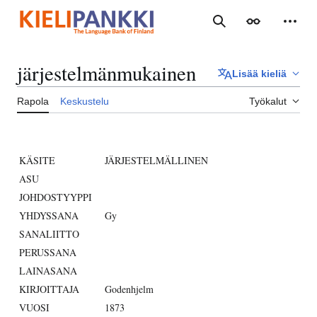
Siirry
sisältöön
Haku
Ulkoasu
Henki
järjestelmänmukainen
Lisää kieliä
Rapola
Keskustelu
Työkalut
KÄSITE
JÄRJESTELMÄLLINEN
ASU
JOHDOSTYYPPI
YHDYSSANA
Gy
SANALIITTO
PERUSSANA
LAINASANA
KIRJOITTAJA
Godenhjelm
VUOSI
1873