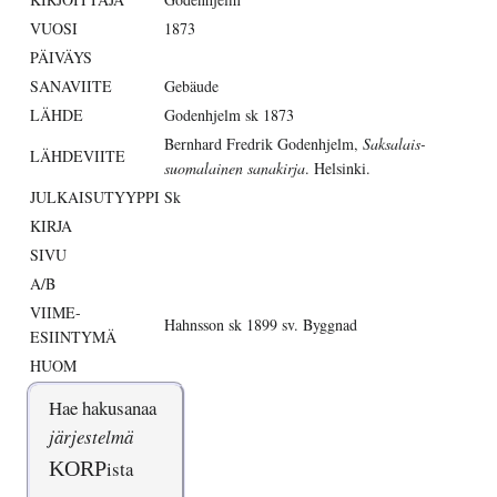
VUOSI
1873
PÄIVÄYS
SANAVIITE
Gebäude
LÄHDE
Godenhjelm sk 1873
Bernhard Fredrik Godenhjelm,
Saksalais-
LÄHDEVIITE
suomalainen sanakirja
. Helsinki.
JULKAISUTYYPPI
Sk
KIRJA
SIVU
A/B
VIIME-
Hahnsson sk 1899 sv. Byggnad
ESIINTYMÄ
HUOM
Hae hakusanaa
järjestelmä
KORP
ista