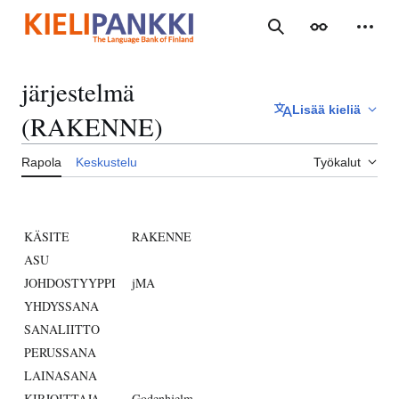
Siirry
sisältöön
Haku
Ulkoasu
Henki
järjestelmä
Lisää kieliä
(RAKENNE)
Rapola
Keskustelu
Työkalut
KÄSITE
RAKENNE
ASU
JOHDOSTYYPPI
jMA
YHDYSSANA
SANALIITTO
PERUSSANA
LAINASANA
KIRJOITTAJA
Godenhjelm