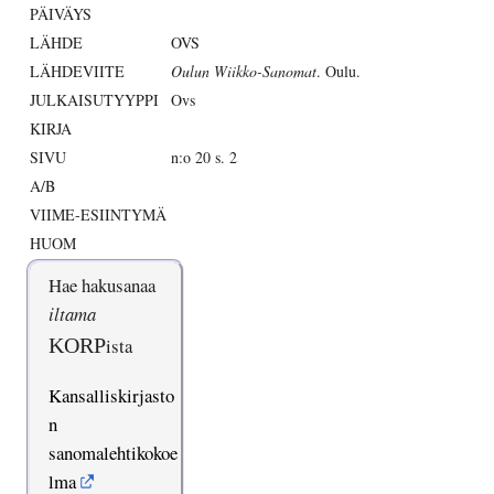
PÄIVÄYS
LÄHDE
OVS
LÄHDEVIITE
Oulun Wiikko-Sanomat
. Oulu.
JULKAISUTYYPPI
Ovs
KIRJA
SIVU
n:o 20 s. 2
A/B
VIIME-ESIINTYMÄ
HUOM
Hae hakusanaa
iltama
KORP
ista
Kansalliskirjasto
n
sanomalehtikokoe
lma