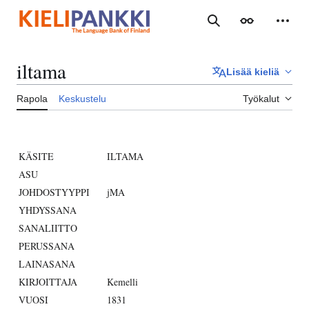
Siirry
sisältöön
Haku
Ulkoasu
Henki
iltama
Lisää kieliä
Rapola
Keskustelu
Työkalut
KÄSITE
ILTAMA
ASU
JOHDOSTYYPPI
jMA
YHDYSSANA
SANALIITTO
PERUSSANA
LAINASANA
KIRJOITTAJA
Kemelli
VUOSI
1831