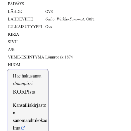
PÄIVÄYS
LÄHDE
OVS
LÄHDEVIITE
Oulun Wiikko-Sanomat
. Oulu.
JULKAISUTYYPPI
Ovs
KIRJA
SIVU
A/B
VIIME-ESIINTYMÄ
Lönnrot sk 1874
HUOM
Hae hakusanaa
ilmanpiiri
KORP
ista
Kansalliskirjasto
n
sanomalehtikokoe
lma