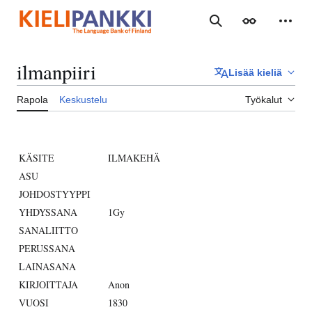
Siirry
sisältöön
Haku
Ulkoasu
Henki
ilmanpiiri
Lisää kieliä
Rapola
Keskustelu
Työkalut
KÄSITE
ILMAKEHÄ
ASU
JOHDOSTYYPPI
YHDYSSANA
1Gy
SANALIITTO
PERUSSANA
LAINASANA
KIRJOITTAJA
Anon
VUOSI
1830