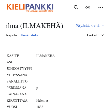
Siirry
sisältöön
Haku
Ulkoasu
Henki
ilma (ILMAKEHÄ)
Lisää kieliä
Rapola
Keskustelu
Työkalut
KÄSITE
ILMAKEHÄ
ASU
JOHDOSTYYPPI
YHDYSSANA
SANALIITTO
PERUSSANA
p
LAINASANA
KIRJOITTAJA
Helenius
VUOSI
1838