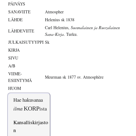
PÄIVÄYS
SANAVIITE
Atmospher
LÄHDE
Helenius sk 1838
Carl Helenius,
Suomalainen ja Ruozalainen
LÄHDEVIITE
Sana-Kirja
. Turku.
JULKAISUTYYPPI
Sk
KIRJA
SIVU
A/B
VIIME-
Meurman sk 1877 sv. Atmosphère
ESIINTYMÄ
HUOM
Hae hakusanaa
ilma
KORP
ista
Kansalliskirjasto
n