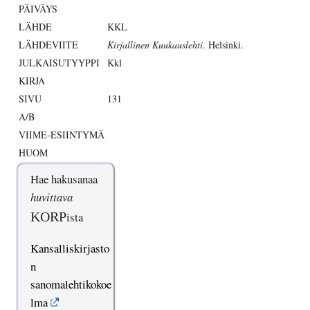
PÄIVÄYS
LÄHDE
KKL
LÄHDEVIITE
Kirjallinen Kuukauslehti
. Helsinki.
JULKAISUTYYPPI
Kkl
KIRJA
SIVU
131
A/B
VIIME-ESIINTYMÄ
HUOM
Hae hakusanaa
huvittava
KORP
ista
Kansalliskirjasto
n
sanomalehtikokoe
lma