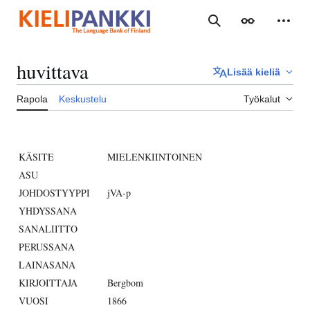
Siirry
sisältöön
Haku
Ulkoasu
Henki
huvittava
Lisää kieliä
Rapola
Keskustelu
Työkalut
KÄSITE
MIELENKIINTOINEN
ASU
JOHDOSTYYPPI
jVA-p
YHDYSSANA
SANALIITTO
PERUSSANA
LAINASANA
KIRJOITTAJA
Bergbom
VUOSI
1866