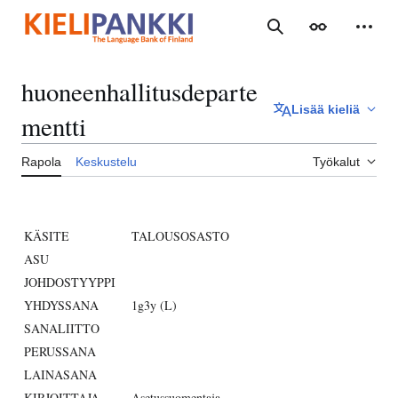
Siirry
sisältöön
Haku
Ulkoasu
Henki
huoneenhallitusdeparte
Lisää kieliä
mentti
Rapola
Keskustelu
Työkalut
KÄSITE
TALOUSOSASTO
ASU
JOHDOSTYYPPI
YHDYSSANA
1g3y (L)
SANALIITTO
PERUSSANA
LAINASANA
KIRJOITTAJA
Asetussuomentaja