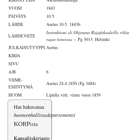
VUOSI
1843
PÄIVÄYS
10.5.
LÄHDE
Asetus 10.5. 1843b
Instruktioni eli Ohjennus Rajafiskaaleille riikin
LÄHDEVIITE
rajan tienoissa
-- Pg 3013. Helsinki
JULKAISUTYYPPI
Asetus
KIRJA
SIVU
A/B
b
VIIME-
Asetus 24.4.1850 (Pg 3484)
ESIINTYMÄ
HUOM
Lipulla virh. viime vuosi 1859
Hae hakusanaa
huoneenhallitusdepartementti
KORP
ista
Kansalliskirjasto