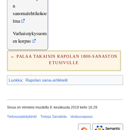
n
sanomalehtikokoe
lma
Varhaisnykysuom
en korpus
← PALAA TAKAISIN RAPOLAN 1800-SANASTON
ETUSIVULLE
Luokka
:
Rapolan sana-artikkelit
Sivua on viimeksi muutettu 8. kesäkuuta 2019 kello 16.29.
Tietosuojakäytäntö
Tietoja Sanatista
Vastuuvapaus