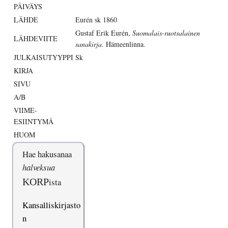
PÄIVÄYS
LÄHDE
Eurén sk 1860
Gustaf Erik Eurén,
Suomalais-ruotsalainen
LÄHDEVIITE
sanakirja
. Hämeenlinna.
JULKAISUTYYPPI
Sk
KIRJA
SIVU
A/B
VIIME-
ESIINTYMÄ
HUOM
Hae hakusanaa
halveksua
KORP
ista
Kansalliskirjasto
n