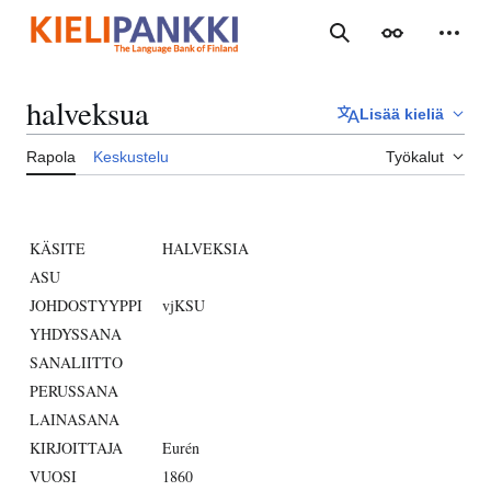
Siirry
sisältöön
Haku
Ulkoasu
Henki
halveksua
Lisää kieliä
Rapola
Keskustelu
Työkalut
KÄSITE
HALVEKSIA
ASU
JOHDOSTYYPPI
vjKSU
YHDYSSANA
SANALIITTO
PERUSSANA
LAINASANA
KIRJOITTAJA
Eurén
VUOSI
1860